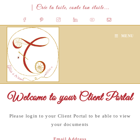
Skip
| Crée ta toile, conte ton étoile...
to
content
MENU
Welcome to your Client Portal
Please login to your Client Portal to be able to view
your documents
Email Address