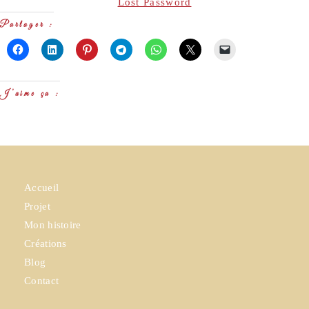
Lost Password
Partager :
J’aime ça :
Accueil
Projet
Mon histoire
Créations
Blog
Contact