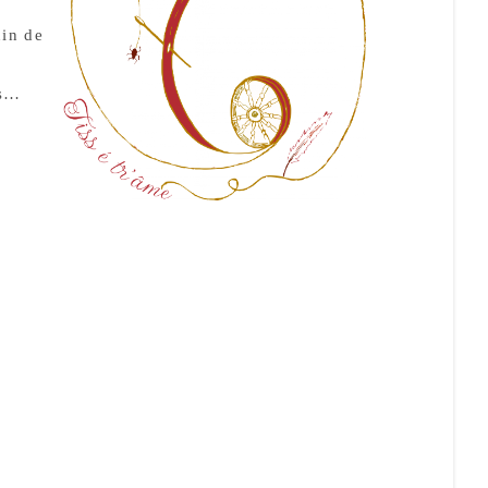
nin de
es…