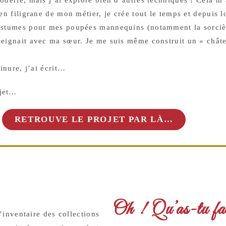
 en filigrane de mon métier, je crée tout le temps et depuis 
 costumes pour mes poupées mannequins (notamment la sorciè
peignait avec ma sœur. Je me suis même construit un « châte
uminure, j’ai écrit…
ojet…
RETROUVE LE PROJET PAR LÀ…
Oh ! Qu’as-tu fai
l’inventaire des collections