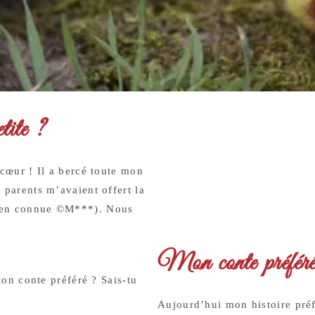
tite ?
 cœur ! Il a bercé toute mon
 parents m’avaient offert la
bien connue ©M***). Nous
Mon conte préféré
ton conte préféré ? Sais-tu
Aujourd’hui mon histoire préf