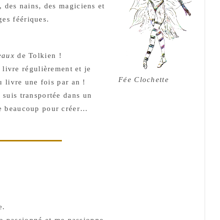
, des nains, des magiciens et
es féériques.
eaux
de Tolkien !
e livre régulièrement et je
Fée Clochette
u livre une fois par an !
 suis transportée dans un
re beaucoup pour créer…
e.
m’a passionné et me passionne