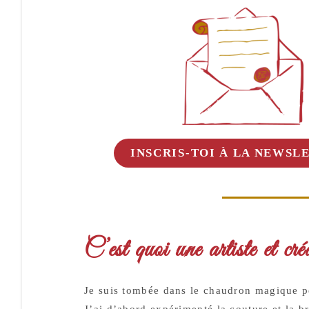
INSCRIS-TOI À LA NEWSLE
C’est quoi une artiste et cré
Je suis tombée dans le chaudron magique peti
J’ai d’abord expérimenté la couture et la b