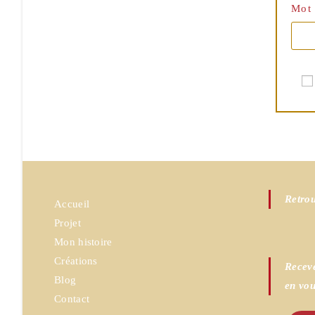
Mot
Retrou
Accueil
Projet
Mon histoire
Créations
Receve
Blog
en vou
Contact