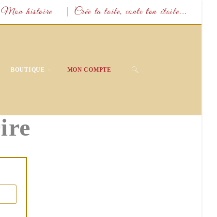
Mon histoire
| Crée ta toile, conte ton étoile...
TOGGLE
BOUTIQUE
MON COMPTE
WEBSITE
ire
SEARCH