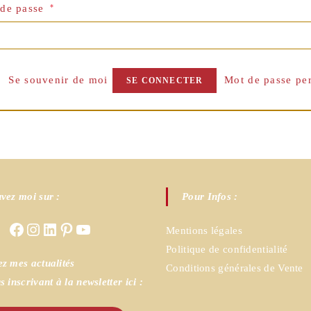
Obligatoire
 de passe
*
Se souvenir de moi
Mot de passe pe
SE CONNECTER
vez moi sur :
Pour Infos :
Facebook
Instagram
LinkedIn
Pinterest
YouTube
Mentions légales
Politique de confidentialité
z mes actualités
Conditions générales de Vente
s inscrivant à la newsletter ici :