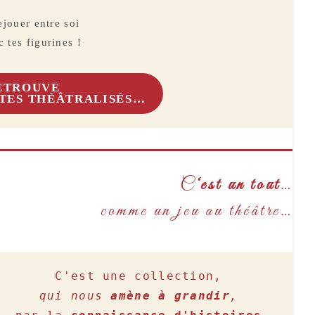
ejouer entre soi
 tes figurines !
ETROUVE
NTES THÉÂTRALISÉS…
C
‘est un tout
…
comme un jeu au théâtre…
qui nous 
amène à grandir
, 