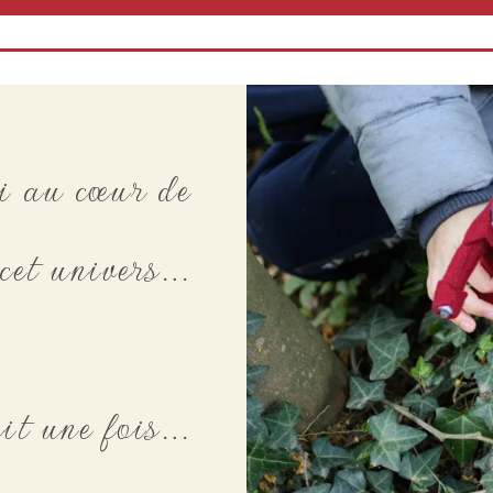
oi au cœur de
cet univers…
ait une fois…