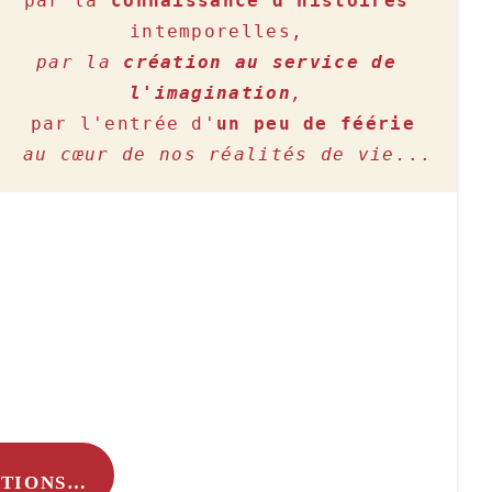
par la 
connaissance d'histoires 
par la 
création au service de 
l'imagination
,
par l'entrée d'
un peu de féérie
 au cœur de nos réalités de vie.
.. 
ATIONS…