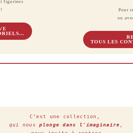
t figurines
 !
Pour r
ou avec
VE
ORIELS…
R
TOUS LES CO
qui nous 
plonge dans l'imaginaire
, 