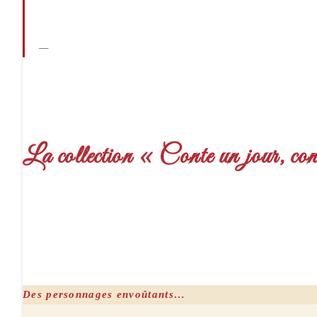
La collection « Conte un jour, co
Des personnages envoûtants…