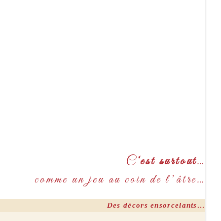
C
‘est surtout
…
comme un jeu au coin de l’âtre…
Des décors ensorcelants…