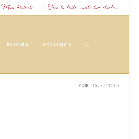
Mon histoire
| Crée ta toile, conte ton étoile...
TOGGLE
BOUTIQUE
MON COMPTE
WEBSITE
SEARCH
VOIR :
15
30
TOUS