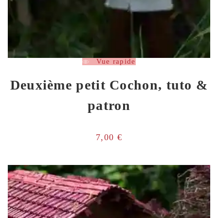
Vue rapide
Deuxième petit Cochon, tuto &
patron
7,00
€