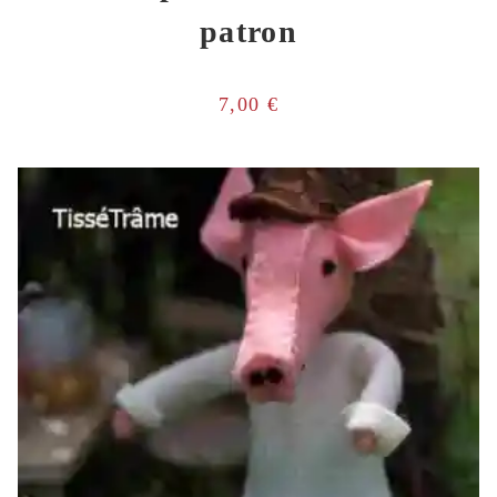
patron
7,00
€