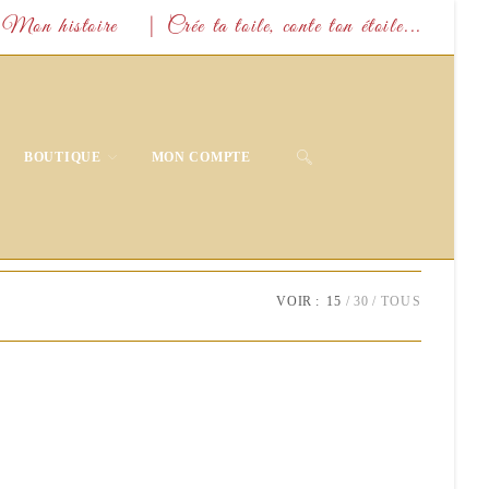
Mon histoire
| Crée ta toile, conte ton étoile...
TOGGLE
BOUTIQUE
MON COMPTE
WEBSITE
SEARCH
VOIR :
15
30
TOUS