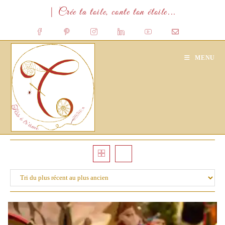
Skip
| Crée ta toile, conte ton étoile...
to
content
MENU