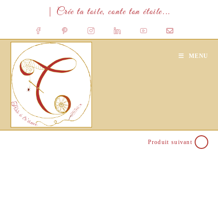
Skip
| Crée ta toile, conte ton étoile...
to
content
MENU
Produit suivant