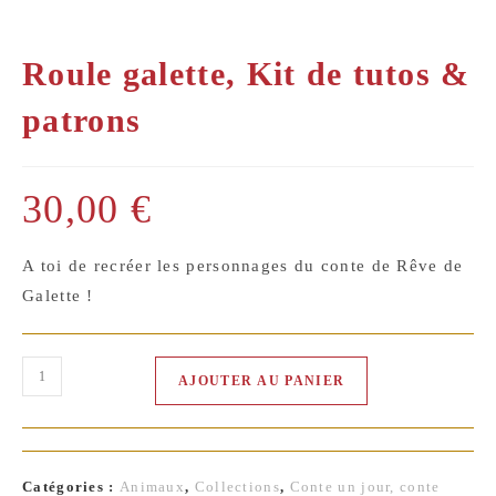
Roule galette, Kit de tutos &
patrons
30,00
€
A toi de recréer les personnages du conte de Rêve de
Galette !
quantité
AJOUTER AU PANIER
de
Roule
galette,
Kit
Catégories :
Animaux
,
Collections
,
Conte un jour, conte