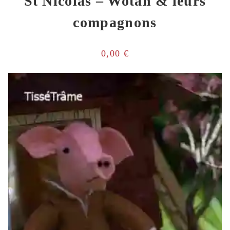
St Nicolas – Wotan & leurs
compagnons
0,00
€