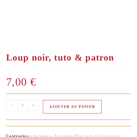
Loup noir, tuto & patron
7,00
€
quantité
-
+
AJOUTER AU PANIER
de
Loup
noir,
tuto
Catégories :
Animaux
,
Automne
,
Bêta test
,
Collections
,