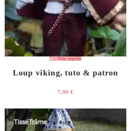
Vue rapide
Loup viking, tuto & patron
7,00
€