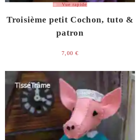
Vue rapide
Troisième petit Cochon, tuto &
patron
7,00
€