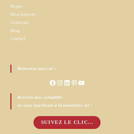
Projet
Mon histoire
Créations
Blog
Contact
Retrouvez moi sur :
Facebook
Instagram
LinkedIn
Pinterest
YouTube
Recevez mes actualités
en vous inscrivant à la newsletter ici :
SUIVEZ LE CLIC...