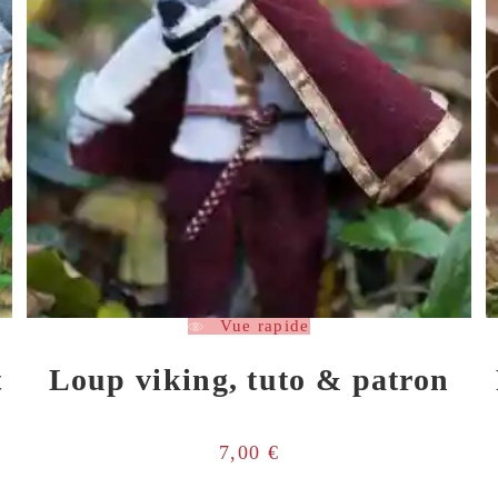
Vue rapide
t
Loup viking, tuto & patron
7,00
€