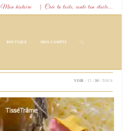
Mon histoire
| Crée ta toile, conte ton étoile...
TOGGLE
BOUTIQUE
MON COMPTE
WEBSITE
SEARCH
VOIR :
15
30
TOUS