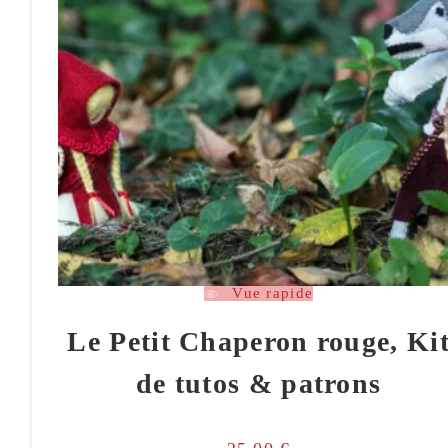
Vue rapide
Le Petit Chaperon rouge, Ki
de tutos & patrons