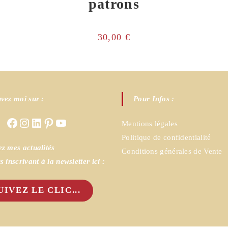
patrons
30,00
€
vez moi sur :
Pour Infos :
Facebook
Instagram
LinkedIn
Pinterest
YouTube
Mentions légales
Politique de confidentialité
z mes actualités
Conditions générales de Vente
s inscrivant à la newsletter ici :
UIVEZ LE CLIC...