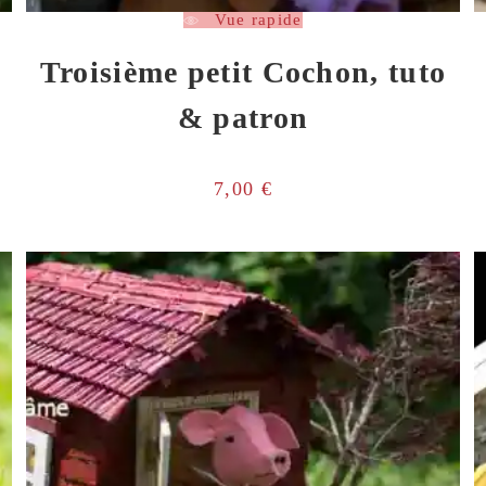
Vue rapide
Troisième petit Cochon, tuto
& patron
7,00
€