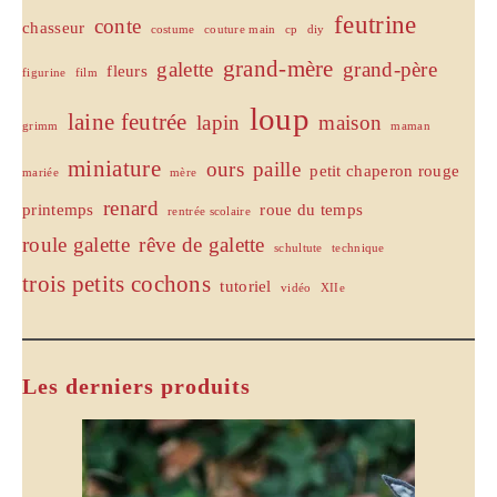
feutrine
conte
chasseur
costume
couture main
cp
diy
grand-mère
galette
grand-père
fleurs
figurine
film
loup
laine feutrée
lapin
maison
grimm
maman
miniature
ours
paille
petit chaperon rouge
mariée
mère
renard
printemps
roue du temps
rentrée scolaire
roule galette
rêve de galette
schultute
technique
trois petits cochons
tutoriel
vidéo
XIIe
Les derniers produits