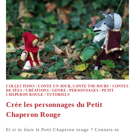
COLLECTIONS
/
CONTE UN JOUR, CONTE TOUJOURS
/
CONTES
DE FÉES
/
CRÉATIONS
/
GENRE
/
PERSONNAGES
/
PETIT
CHAPERON ROUGE
/
TUTORIELS
Crée les personnages du Petit
Chaperon Rouge
Et si tu étais le Petit Chaperon rouge ? Connais-tu