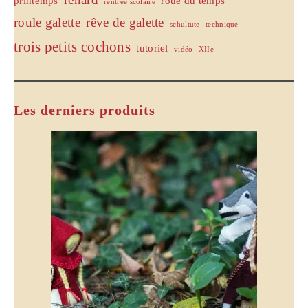
printemps
roue du temps
rentrée scolaire
roule galette
rêve de galette
schultute
technique
trois petits cochons
tutoriel
vidéo
XIIe
Les derniers produits