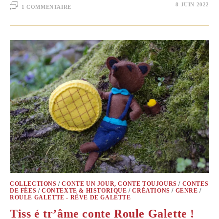
8 JUIN 2022
1 COMMENTAIRE
COLLECTIONS
/
CONTE UN JOUR, CONTE TOUJOURS
/
CONTES
DE FÉES
/
CONTEXTE & HISTORIQUE
/
CRÉATIONS
/
GENRE
/
ROULE GALETTE - RÊVE DE GALETTE
Tiss é tr’âme conte Roule Galette !