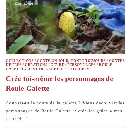
COLLECTIONS
/
CONTE UN JOUR, CONTE TOUJOURS
/
CONTES
DE FÉES
/
CRÉATIONS
/
GENRE
/
PERSONNAGES
/
ROULE
GALETTE - RÊVE DE GALETTE
/
TUTORIELS
Crée toi-même les personnages de
Roule Galette
Connais-tu le conte de la galette ? Viens découvrir les
personnages de Roule Galette et crée-les grâce à mes
tutoriels !