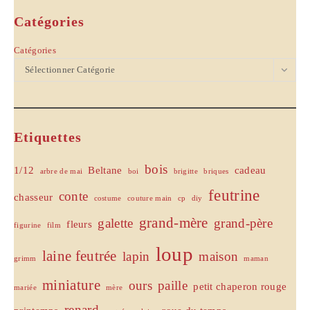
Catégories
Catégories
Sélectionner Catégorie
Etiquettes
bois
1/12
Beltane
cadeau
arbre de mai
boi
brigitte
briques
feutrine
conte
chasseur
costume
couture main
cp
diy
grand-mère
galette
grand-père
fleurs
figurine
film
loup
laine feutrée
lapin
maison
grimm
maman
miniature
ours
paille
petit chaperon rouge
mariée
mère
renard