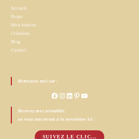
Accueil
Projet
Mon histoire
Créations
Blog
Contact
Retrouvez moi sur :
Facebook
Instagram
LinkedIn
Pinterest
YouTube
Recevez mes actualités
en vous inscrivant à la newsletter ici :
SUIVEZ LE CLIC...