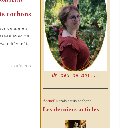
ROIS PETITS
its cochons
très connu en
Disney avec un
/watch?v=eJi-
6 AOÛT 2024
Un peu de moi...
Accueil
»
trois petits cochons
Les derniers articles