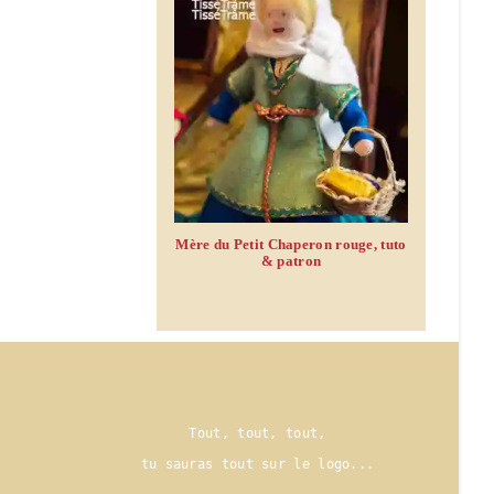
Mère du Petit Chaperon rouge, tuto
& patron
Tout, tout, tout,
tu sauras tout sur le logo..
.