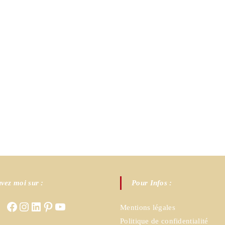
vez moi sur :
Pour Infos :
Facebook
Instagram
LinkedIn
Pinterest
YouTube
Mentions légales
Politique de confidentialité