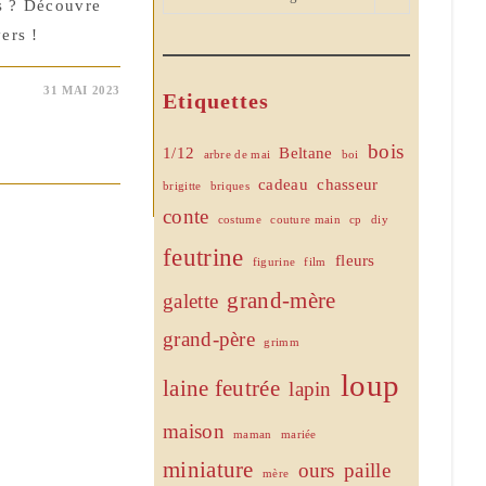
ns ? Découvre
ers !
31 MAI 2023
Etiquettes
bois
1/12
Beltane
arbre de mai
boi
cadeau
chasseur
brigitte
briques
conte
costume
couture main
cp
diy
feutrine
fleurs
figurine
film
grand-mère
galette
grand-père
grimm
loup
laine feutrée
lapin
maison
maman
mariée
miniature
ours
paille
mère