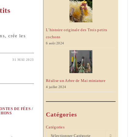
tits
L’histoire originale des Trois petits
ns, crée les
cochons
6 août 2024
31 MAI 2023
Réalise un Arbre de Mai miniature
4 juillet 2024
ONTES DE FÉES
/
CHONS
Catégories
Catégories
Sélectionner Catégorie