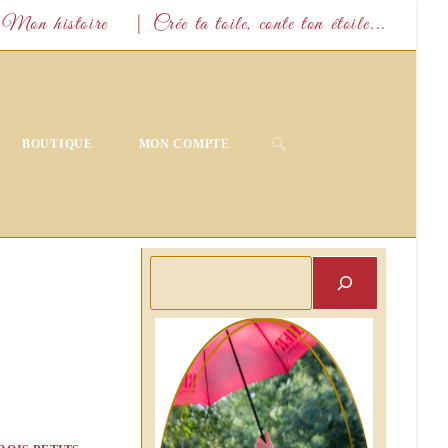
Mon histoire
| Crée ta toile, conte ton étoile...
TOGGLE
BOUTIQUE
MON COMPTE
WEBSITE
SEARCH
Rechercher