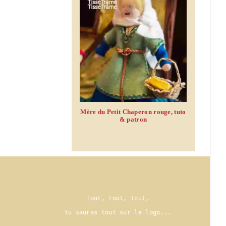
Mère du Petit Chaperon rouge, tuto
& patron
Tout, tout, tout,
tu sauras tout sur le logo..
.