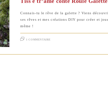
Tiss é tr’âme conte Roule Galette
Connais-tu le rêve de la galette ? Viens découvri
ses rêves et mes créations DIY pour créer et joue
même !
1 COMMENTAIRE