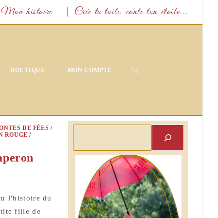
Mon histoire
| Crée ta toile, conte ton étoile...
TOGGLE
BOUTIQUE
MON COMPTE
WEBSITE
SEARCH
ONTES DE FÉES
/
Rechercher
N ROUGE
/
haperon
u l'histoire du
ite fille de