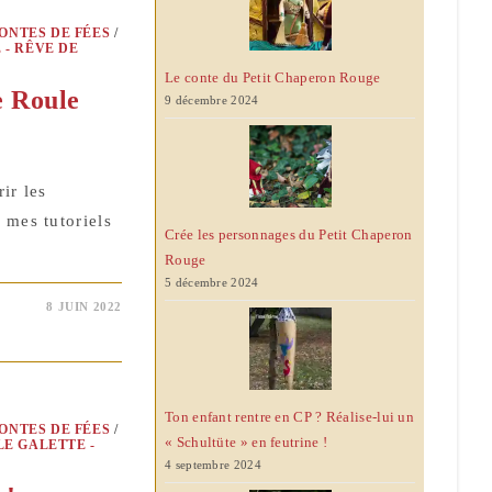
ONTES DE FÉES
/
 - RÊVE DE
Le conte du Petit Chaperon Rouge
e Roule
9 décembre 2024
ir les
 mes tutoriels
Crée les personnages du Petit Chaperon
Rouge
5 décembre 2024
8 JUIN 2022
Ton enfant rentre en CP ? Réalise-lui un
ONTES DE FÉES
/
« Schultüte » en feutrine !
E GALETTE -
4 septembre 2024