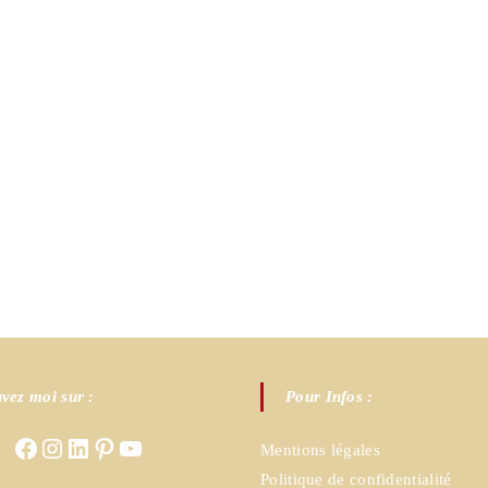
vez moi sur :
Pour Infos :
Facebook
Instagram
LinkedIn
Pinterest
YouTube
Mentions légales
Politique de confidentialité