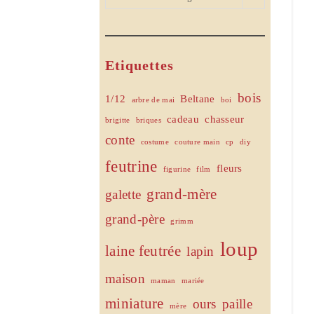
Etiquettes
bois
1/12
Beltane
arbre de mai
boi
cadeau
chasseur
brigitte
briques
conte
costume
couture main
cp
diy
feutrine
fleurs
figurine
film
grand-mère
galette
grand-père
grimm
loup
laine feutrée
lapin
maison
maman
mariée
miniature
ours
paille
mère