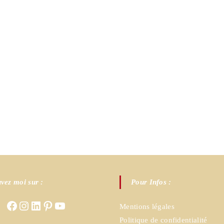
vez moi sur :
Pour Infos :
Facebook
Instagram
LinkedIn
Pinterest
YouTube
Mentions légales
Politique de confidentialité