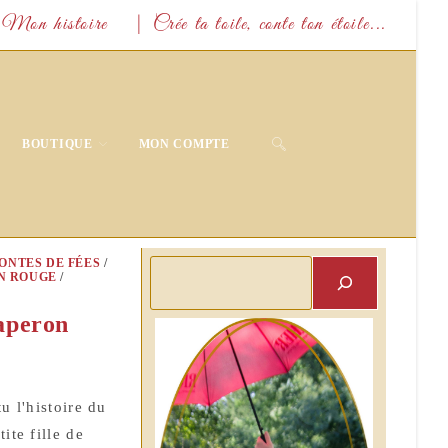
Mon histoire
| Crée ta toile, conte ton étoile...
TOGGLE
BOUTIQUE
MON COMPTE
WEBSITE
SEARCH
ONTES DE FÉES
/
Rechercher
N ROUGE
/
haperon
u l'histoire du
ite fille de