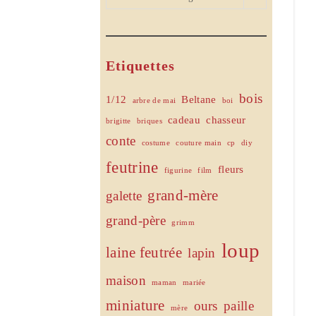
Etiquettes
bois
1/12
Beltane
arbre de mai
boi
cadeau
chasseur
brigitte
briques
conte
costume
couture main
cp
diy
feutrine
fleurs
figurine
film
grand-mère
galette
grand-père
grimm
loup
laine feutrée
lapin
maison
maman
mariée
miniature
ours
paille
mère