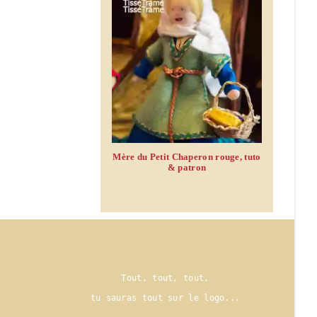
Mère du Petit Chaperon rouge, tuto
& patron
Tout, tout, tout,
tu sauras tout sur le logo..
.