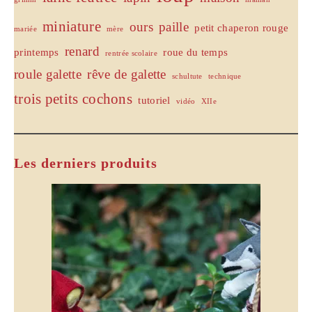
miniature
ours
paille
petit chaperon rouge
mariée
mère
renard
printemps
roue du temps
rentrée scolaire
roule galette
rêve de galette
schultute
technique
trois petits cochons
tutoriel
vidéo
XIIe
Les derniers produits