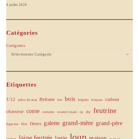
4 juillet 2024
Catégories
Catégories
Sélectionner Catégorie
Etiquettes
bois
1/12
Beltane
cadeau
arbre de mai
boi
brigitte
briques
feutrine
conte
chasseur
costume
couture main
cp
diy
grand-mère
galette
grand-père
fleurs
figurine
film
loup
laine feutrée
lapin
maison
grimm
maman