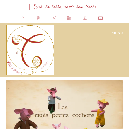
Skip
| Crée ta toile, conte ton étoile...
to
content
MENU