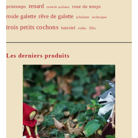
renard
printemps
roue du temps
rentrée scolaire
roule galette
rêve de galette
schultute
technique
trois petits cochons
tutoriel
vidéo
XIIe
Les derniers produits