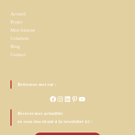
Accueil
Projet
Mon histoire
Créations
Blog
Contact
Retrouvez moi sur :
Facebook
Instagram
LinkedIn
Pinterest
YouTube
Recevez mes actualités
en vous inscrivant à la newsletter ici :