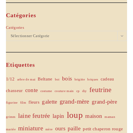
Catégories
Catégories
Sélectionner Catégorie
Etiquettes
bois
1/12
Beltane
cadeau
arbre de mai
boi
brigitte
briques
feutrine
conte
chasseur
costume
couture main
cp
diy
grand-mère
galette
grand-père
fleurs
figurine
film
loup
laine feutrée
lapin
maison
grimm
maman
miniature
ours
paille
petit chaperon rouge
mariée
mère