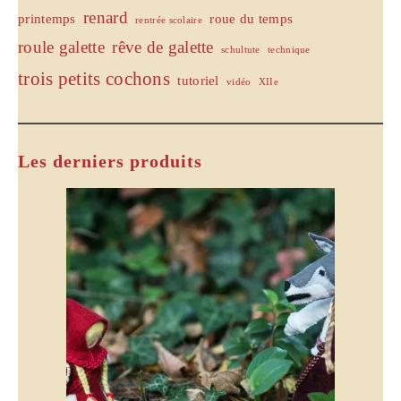
renard
printemps
roue du temps
rentrée scolaire
roule galette
rêve de galette
schultute
technique
trois petits cochons
tutoriel
vidéo
XIIe
Les derniers produits