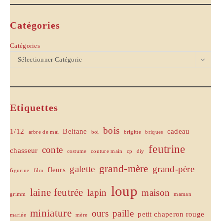
Catégories
Catégories
Sélectionner Catégorie
Etiquettes
bois
1/12
Beltane
cadeau
arbre de mai
boi
brigitte
briques
feutrine
conte
chasseur
costume
couture main
cp
diy
grand-mère
galette
grand-père
fleurs
figurine
film
loup
laine feutrée
lapin
maison
grimm
maman
miniature
ours
paille
petit chaperon rouge
mariée
mère