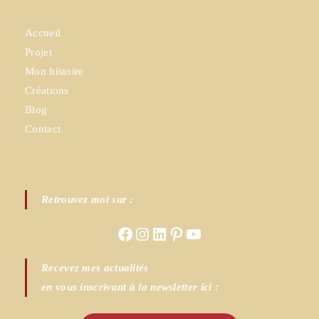
Accueil
Projet
Mon histoire
Créations
Blog
Contact
Retrouvez moi sur :
Facebook
Instagram
LinkedIn
Pinterest
YouTube
Recevez mes actualités
en vous inscrivant à la newsletter ici :