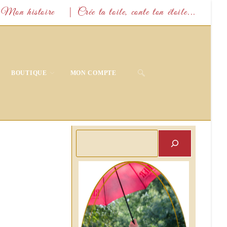
Mon histoire
| Crée ta toile, conte ton étoile...
TOGGLE
BOUTIQUE
MON COMPTE
WEBSITE
SEARCH
Rechercher