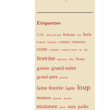
Etiquettes
bois
1/12
Beltane
arbre de mai
boi
cadeau
chasseur
brigitte
briques
conte
costume
couture main
cp
diy
feutrine
fleurs
figurine
film
grand-mère
galette
grand-père
grimm
loup
laine feutrée
lapin
maison
maman
mariée
miniature
ours
paille
mère