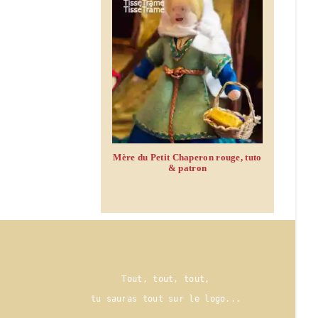
Mère du Petit Chaperon rouge, tuto
& patron
Tout, tout, tout,
tu sauras tout sur le logo..
.