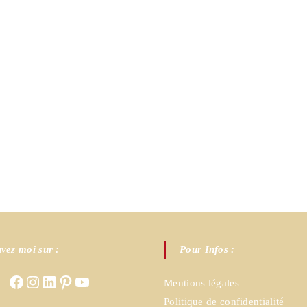
vez moi sur :
Pour Infos :
Facebook
Instagram
LinkedIn
Pinterest
YouTube
Mentions légales
Politique de confidentialité