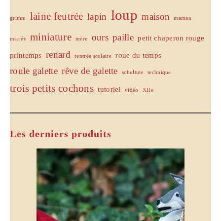
loup
laine feutrée
lapin
maison
grimm
maman
miniature
ours
paille
petit chaperon rouge
mariée
mère
renard
printemps
roue du temps
rentrée scolaire
roule galette
rêve de galette
schultute
technique
trois petits cochons
tutoriel
vidéo
XIIe
Les derniers produits