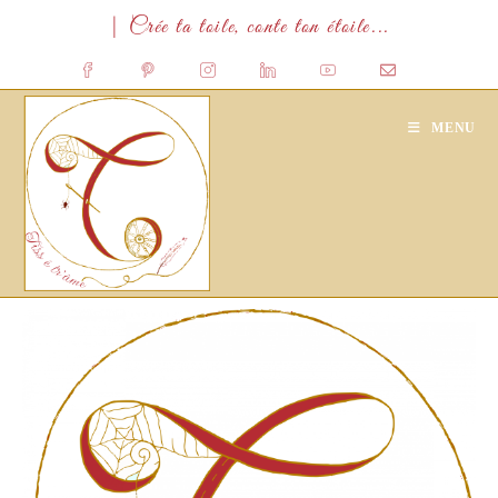
Skip
| Crée ta toile, conte ton étoile...
to
content
MENU