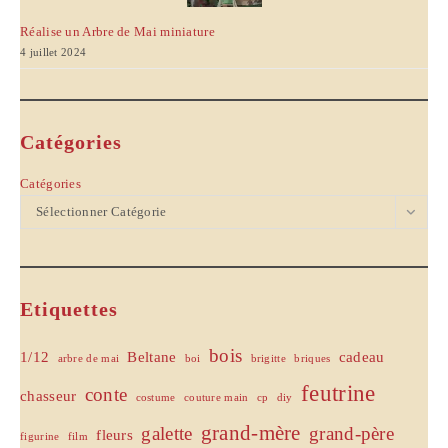
Réalise un Arbre de Mai miniature
4 juillet 2024
Catégories
Catégories
Sélectionner Catégorie
Etiquettes
bois
1/12
Beltane
cadeau
arbre de mai
boi
brigitte
briques
feutrine
conte
chasseur
costume
couture main
cp
diy
grand-mère
galette
grand-père
fleurs
figurine
film