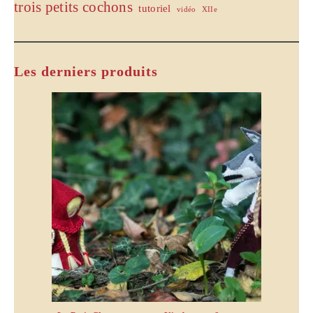
trois petits cochons
tutoriel
vidéo
XIIe
Les derniers produits