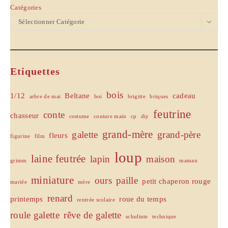
Catégories
Sélectionner Catégorie
Etiquettes
bois
1/12
Beltane
cadeau
arbre de mai
boi
brigitte
briques
feutrine
conte
chasseur
costume
couture main
cp
diy
grand-mère
galette
grand-père
fleurs
figurine
film
loup
laine feutrée
lapin
maison
grimm
maman
miniature
ours
paille
petit chaperon rouge
mariée
mère
renard
printemps
roue du temps
rentrée scolaire
roule galette
rêve de galette
schultute
technique