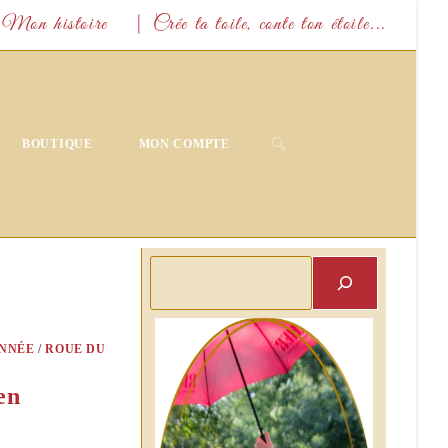
Mon histoire
| Crée ta toile, conte ton étoile...
TOGGLE
BOUTIQUE
MON COMPTE
WEBSITE
SEARCH
Rechercher
ANNÉE
/
ROUE DU
en