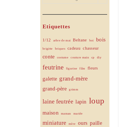
Etiquettes
bois
1/12
Beltane
arbre de mai
boi
cadeau
chasseur
brigitte
briques
conte
costume
couture main
cp
diy
feutrine
fleurs
figurine
film
grand-mère
galette
grand-père
grimm
loup
laine feutrée
lapin
maison
maman
mariée
miniature
ours
paille
mère