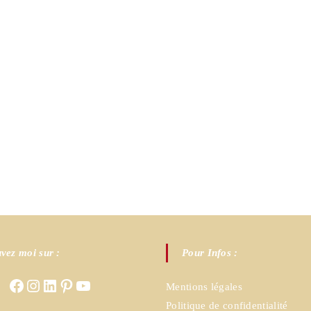
vez moi sur :
Pour Infos :
Facebook
Instagram
LinkedIn
Pinterest
YouTube
Mentions légales
Politique de confidentialité