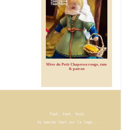
Mère du Petit Chaperon rouge, tuto
& patron
Tout, tout, tout,
tu sauras tout sur le logo..
.