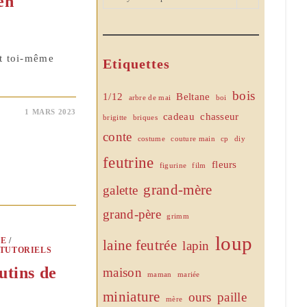
en
nt toi-même
Etiquettes
bois
1/12
Beltane
arbre de mai
boi
1 MARS 2023
cadeau
chasseur
brigitte
briques
conte
costume
couture main
cp
diy
feutrine
fleurs
figurine
film
grand-mère
galette
grand-père
grimm
loup
E
/
laine feutrée
lapin
TUTORIELS
utins de
maison
maman
mariée
miniature
ours
paille
mère