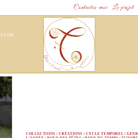
Contactez-moi
Le projet
 LUTIN
COLLECTIONS
/
CRÉATIONS
/
CYCLE TEMPOREL
/
GENR
L'ANNÉE
/
ROUE DES FÊTES
/
ROUE DU TEMPS
/
TUTORI