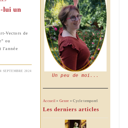
-lui un
rt-Vectors de
e" ou
t l'année
4 SEPTEMBRE 2024
Un peu de moi...
Accueil
»
Genre
»
Cycle temporel
Les derniers articles