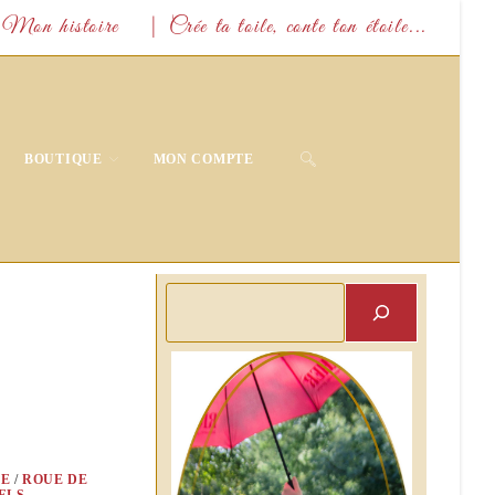
Mon histoire
| Crée ta toile, conte ton étoile...
TOGGLE
BOUTIQUE
MON COMPTE
WEBSITE
SEARCH
Rechercher
E
/
ROUE DE
ELS