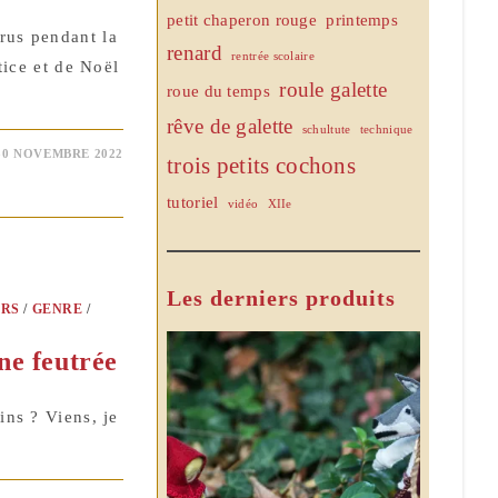
petit chaperon rouge
printemps
rus pendant la
renard
rentrée scolaire
stice et de Noël
roule galette
roue du temps
rêve de galette
schultute
technique
30 NOVEMBRE 2022
trois petits cochons
tutoriel
vidéo
XIIe
Les derniers produits
RS
/
GENRE
/
ne feutrée
ins ? Viens, je