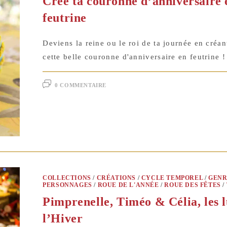
Crée ta couronne d’anniversaire 
feutrine
Deviens la reine ou le roi de ta journée en créa
cette belle couronne d'anniversaire en feutrine !
0 COMMENTAIRE
COLLECTIONS
/
CRÉATIONS
/
CYCLE TEMPOREL
/
GENR
PERSONNAGES
/
ROUE DE L'ANNÉE
/
ROUE DES FÊTES
/
Pimprenelle, Timéo & Célia, les l
l’Hiver