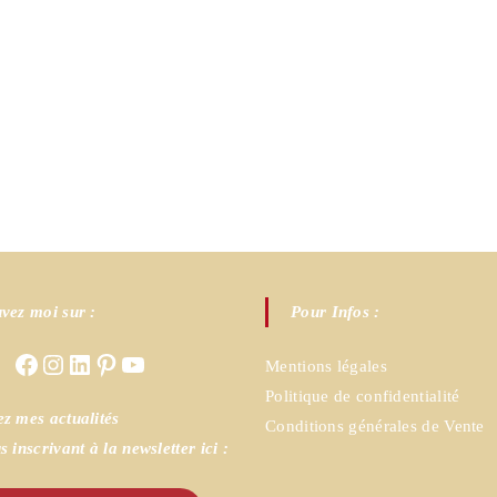
vez moi sur :
Pour Infos :
Facebook
Instagram
LinkedIn
Pinterest
YouTube
Mentions légales
Politique de confidentialité
z mes actualités
Conditions générales de Vente
s inscrivant à la newsletter ici :