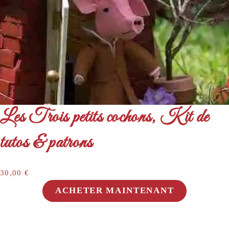
Les Trois petits cochons, Kit de
tutos & patrons
30,00
€
ACHETER MAINTENANT