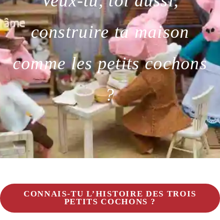
Veux-tu, toi aussi,
construire ta maison
comme les petits cochons
?
CONNAIS-TU L’HISTOIRE DES TROIS
PETITS COCHONS ?