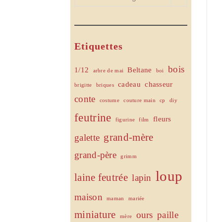
Etiquettes
bois
1/12
Beltane
arbre de mai
boi
cadeau
chasseur
brigitte
briques
conte
costume
couture main
cp
diy
feutrine
fleurs
figurine
film
grand-mère
galette
grand-père
grimm
loup
laine feutrée
lapin
maison
maman
mariée
miniature
ours
paille
mère