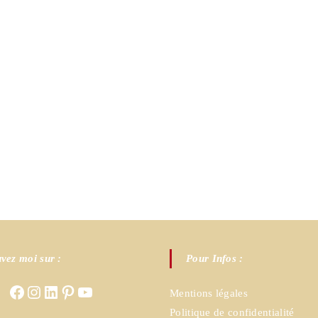
vez moi sur :
Pour Infos :
Facebook
Instagram
LinkedIn
Pinterest
YouTube
Mentions légales
Politique de confidentialité