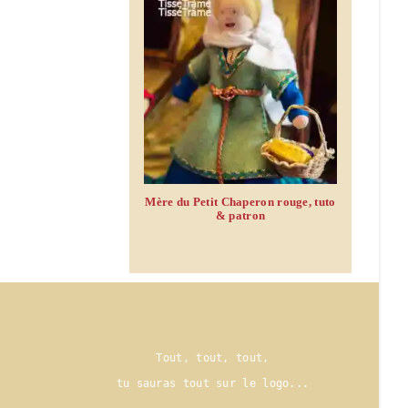
Mère du Petit Chaperon rouge, tuto
& patron
Tout, tout, tout,
tu sauras tout sur le logo..
.