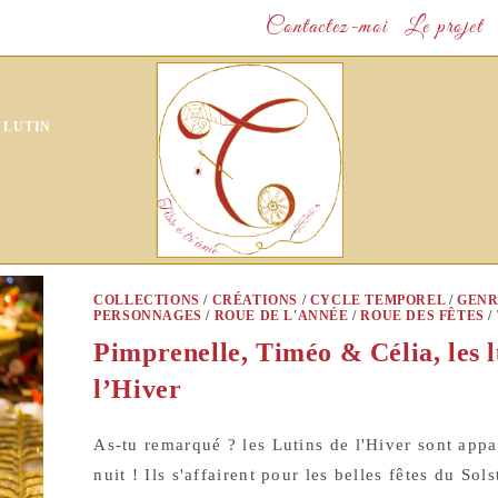
Contactez-moi
Le projet
 LUTIN
COLLECTIONS
/
CRÉATIONS
/
CYCLE TEMPOREL
/
GENR
PERSONNAGES
/
ROUE DE L'ANNÉE
/
ROUE DES FÊTES
/
Pimprenelle, Timéo & Célia, les l
l’Hiver
As-tu remarqué ? les Lutins de l'Hiver sont appa
nuit ! Ils s'affairent pour les belles fêtes du Sol