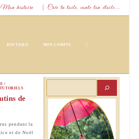
Mon histoire
| Crée ta toile, conte ton étoile...
TOGGLE
BOUTIQUE
MON COMPTE
WEBSITE
SEARCH
Rechercher
E
/
TUTORIELS
utins de
rus pendant la
stice et de Noël