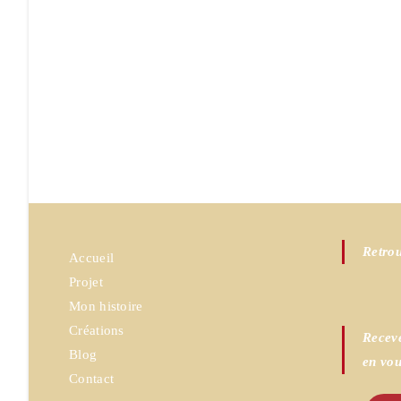
Retrou
Accueil
Projet
Mon histoire
Créations
Receve
Blog
en vou
Contact