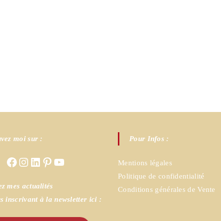
vez moi sur :
Pour Infos :
Facebook
Instagram
LinkedIn
Pinterest
YouTube
Mentions légales
Politique de confidentialité
z mes actualités
Conditions générales de Vente
s inscrivant à la newsletter ici :