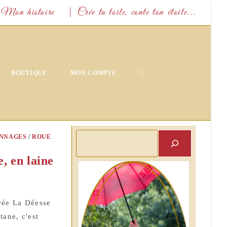
Mon histoire
| Crée ta toile, conte ton étoile...
TOGGLE
BOUTIQUE
MON COMPTE
WEBSITE
SEARCH
Rechercher
NNAGES
/
ROUE
, en laine
trée La Déesse
tane, c'est