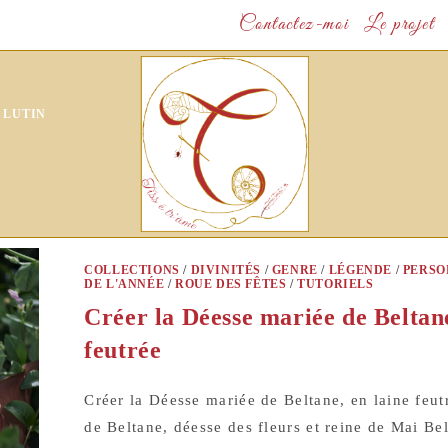
Contactez-moi
Le projet
 LUTIN
COLLECTIONS
/
DIVINITÉS
/
GENRE
/
LÉGENDE
/
PERSO
DE L'ANNÉE
/
ROUE DES FÊTES
/
TUTORIELS
Créer la Déesse mariée de Beltane
feutrée
Créer la Déesse mariée de Beltane, en laine feu
de Beltane, déesse des fleurs et reine de Mai Bel