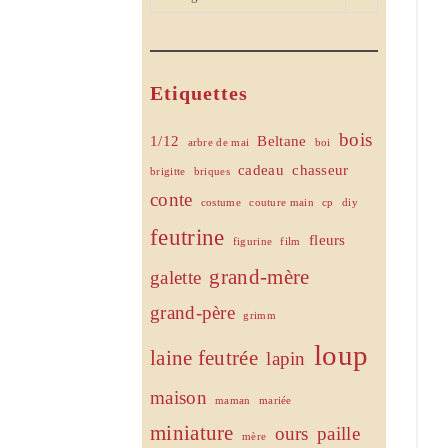
Etiquettes
bois
1/12
Beltane
arbre de mai
boi
cadeau
chasseur
brigitte
briques
conte
costume
couture main
cp
diy
feutrine
fleurs
figurine
film
grand-mère
galette
grand-père
grimm
loup
laine feutrée
lapin
maison
maman
mariée
miniature
ours
paille
mère