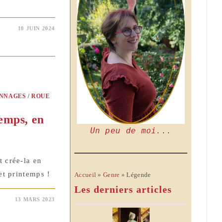
10 JUIN 2024
NNAGES
/
ROUE
temps, en
Un peu de moi...
t crée-la en
et printemps !
Accueil
»
Genre
»
Légende
Les derniers articles
13 MARS 2023