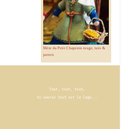
Mère du Petit Chaperon rouge, tuto &
patron
Tout, tout, tout,
tu sauras tout sur le logo..
.